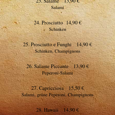
23. Salame 13,90 €
Salami
24. Prosciutto 14,90 €
Schinken
25. Prosciutto e Funghi 14,90 €
Schinken, Champignons
26. Salame Piccante 13,90 €
Peperoni-Salami
27. Capricciosa 15,50 €
Salami, grüne Peperoni, Champignons
28. Hawaii 14,90 €