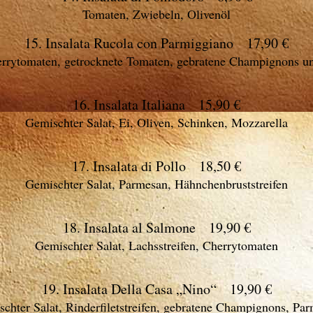
Tomaten, Zwiebeln, Olivenöl
15. Insalata Rucola con Parmiggiano 17,90 €
errytomaten, getrocknete Tomaten, gebratene Champignons u
16. Insalata Italiana 15,90 €
Gemischter Salat, Ei, Oliven, Schinken, Mozzarella
17. Insalata di Pollo 18,50 €
Gemischter Salat, Parmesan, Hähnchenbruststreifen
18. Insalata al Salmone 19,90 €
Gemischter Salat, Lachsstreifen, Cherrytomaten
19. Insalata Della Casa „Nino“ 19,90 €
chter Salat, Rinderfiletstreifen, gebratene Champignons, Pa