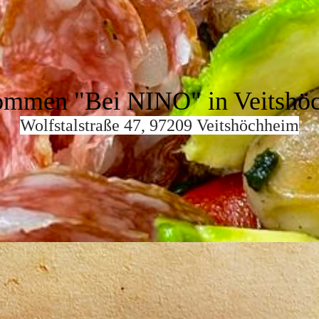
ommen "Bei NINO" in Veitshö
Wolfstalstraße 47, 97209 Veitshöchheim