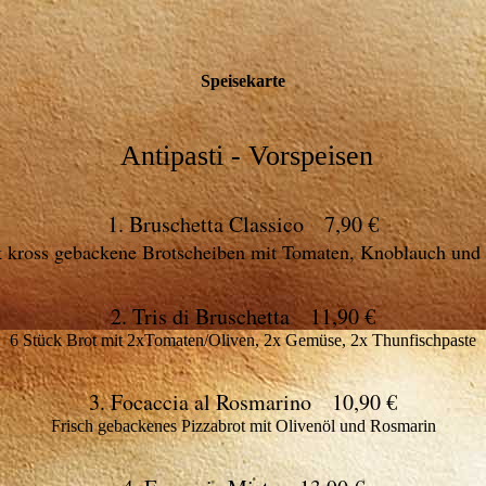
Speisekarte
Antipasti - Vorspeisen
1. Bruschetta Classico 7,90 €
k kross gebackene Brotscheiben mit Tomaten, Knoblauch und
2. Tris di Bruschetta 11,90 €
6 Stück Brot mit 2xTomaten/Oliven, 2x Gemüse, 2x Thunfischpaste
3. Focaccia al Rosmarino 10,90 €
Frisch gebackenes Pizzabrot mit Olivenöl und Rosmarin