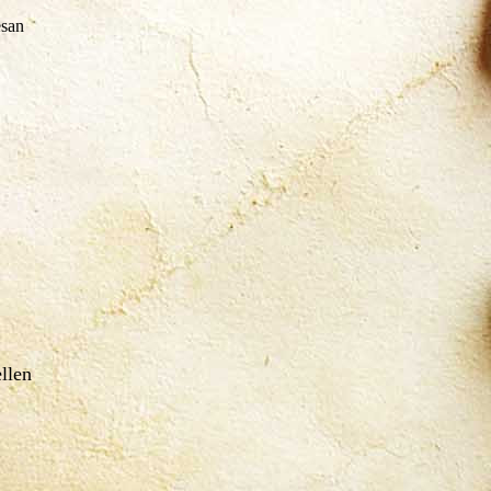
esan
ellen