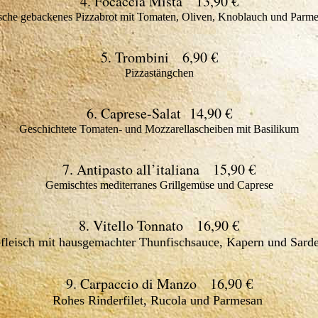
4. Focaccia Mista 13,90 €
sche gebackenes Pizzabrot mit Tomaten, Oliven, Knoblauch und Parm
5. Trombini 6,90 €
Pizzastängchen
6. Caprese-Salat 14,90 €
Geschichtete Tomaten- und Mozzarellascheiben mit Basilikum
7. Antipasto all’italiana 15,90 €
Gemischtes mediterranes Grillgemüse und Caprese
8. Vitello Tonnato 16,90 €
fleisch mit hausgemachter Thunfischsauce, Kapern und Sard
9. Carpaccio di Manzo 16,90 €
Rohes Rinderfilet, Rucola und Parmesan